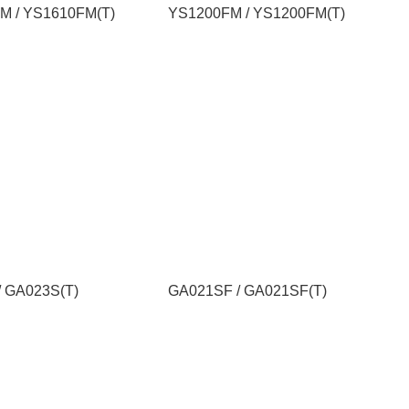
M / YS1610FM(T)
YS1200FM / YS1200FM(T)
/ GA023S(T)
GA021SF / GA021SF(T)