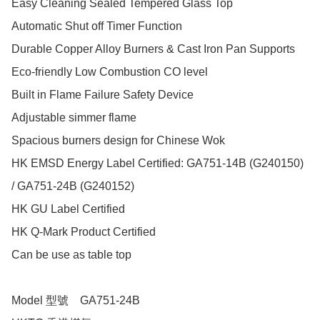
Easy Cleaning Sealed Tempered Glass Top

Automatic Shut off Timer Function 

Durable Copper Alloy Burners & Cast Iron Pan Supports

Eco-friendly Low Combustion CO level

Built in Flame Failure Safety Device

Adjustable simmer flame 

Spacious burners design for Chinese Wok

HK EMSD Energy Label Certified: GA751-14B (G240150) 
/ GA751-24B (G240152)

HK GU Label Certified

HK Q-Mark Product Certified

Can be use as table top

Model 型號 	GA751-24B 
