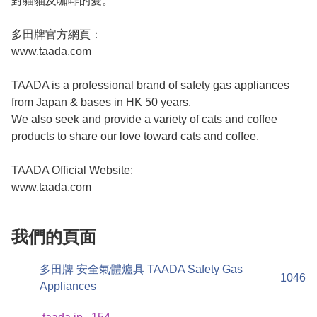
對貓貓及咖啡的愛。

多田牌官方網頁：

www.taada.com

TAADA is a professional brand of safety gas appliances 
from Japan & bases in HK 50 years.

We also seek and provide a variety of cats and coffee 
products to share our love toward cats and coffee.

TAADA Official Website:

www.taada.com
我們的頁面
多田牌 安全氣體爐具 TAADA Safety Gas
1046
Appliances