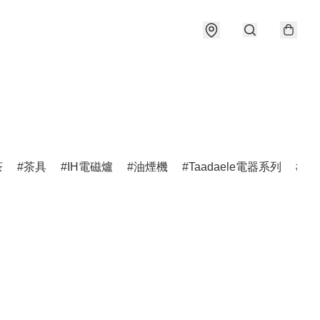
茶
茶具
IH電磁爐
油煙機
Taadaele電器系列
Ta