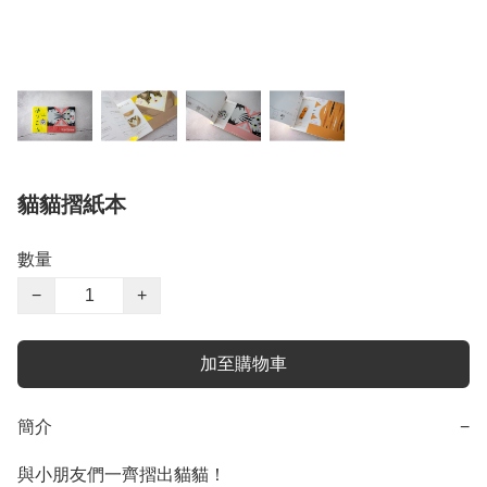
貓貓摺紙本
數量
−
+
加至購物車
簡介
−
與小朋友們一齊摺出貓貓！
